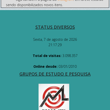
sendo disponibilizados novos itens.
STATUS DIVERSOS
Sexta, 7 de agosto de 2026
21:17:29
Total de visitas:
3.098.357
Online desde:
03/01/2010
GRUPOS DE ESTUDO E PESQUISA