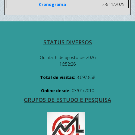
Cronograma
23/11/2025
STATUS DIVERSOS
Quinta, 6 de agosto de 2026
16:52:26
Total de visitas:
3.097.868
Online desde:
03/01/2010
GRUPOS DE ESTUDO E PESQUISA