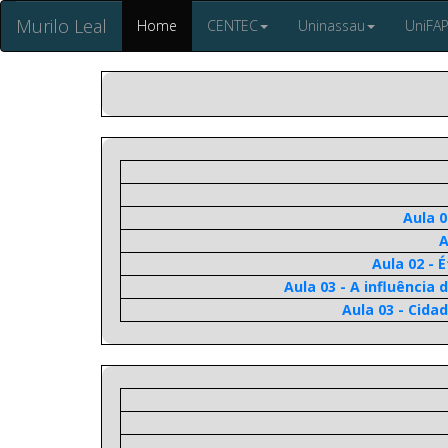
Murilo Leal
Home
CENTEC
Uninassau
UniFA
Aula 0
A
Aula 02 - 
Aula 03 - A influência
Aula 03 - Cida