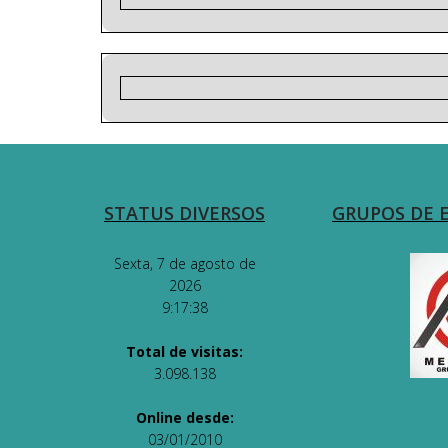
STATUS DIVERSOS
GRUPOS DE 
Sexta, 7 de agosto de
2026
9:17:38
Total de visitas:
3.098.138
Online desde:
03/01/2010