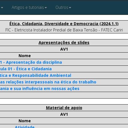
P
Artigos e tutoriais
Outros
Ética, Cidadania, Diversidade e Democracia (2024.1.1)
FIC - Eletricista Instalador Predial de Baixa Tensão - FATEC Cariri
Apresentações de slides
AV1
Nome
1 - Apresentação da disciplina
ula 01 - Ética e Cidadania
Ética e Responsabilidade Ambiental
 das relações interpessoais na ética do trabalho
dania e sua influência em nossas ações
Material de apoio
AV1
Nome
Atividade