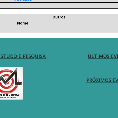
Outros
Nome
ESTUDO E PESQUISA
ÚLTIMOS EV
-
PRÓXIMOS E
-