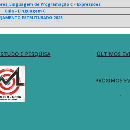
ores_Linguagem de Programação C - Expressões
Guia - Linguagem C
EJAMENTO ESTRUTURADO 2023
ESTUDO E PESQUISA
ÚLTIMOS EV
-
PRÓXIMOS E
-