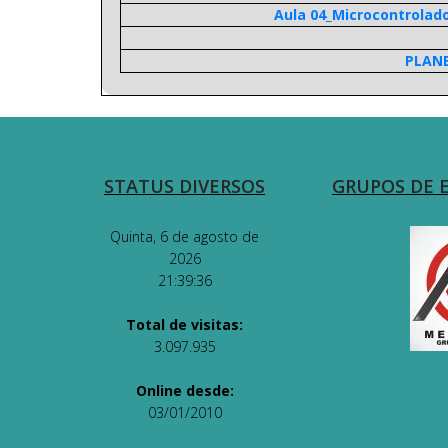
Aula 04_Microcontrolad
PLAN
STATUS DIVERSOS
GRUPOS DE 
Quinta, 6 de agosto de
2026
21:39:36
Total de visitas:
3.097.935
Online desde:
03/01/2010