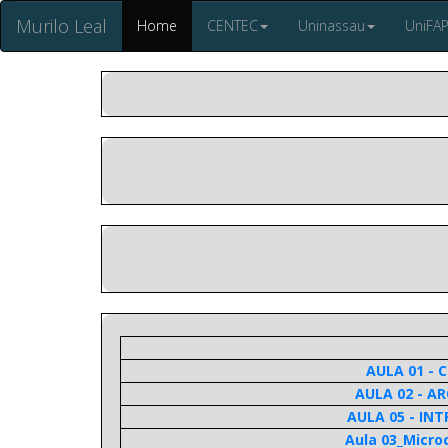
Murilo Leal
Home
CENTEC
Uninassau
UniFA
AULA 01 -
AULA 02 - 
AULA 05 - I
Aula 03_Micro